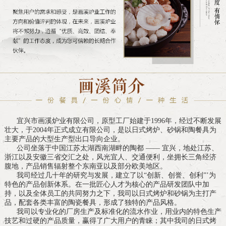
宜兴市画溪炉业有限公司，原型工厂始建于1996年，经过不断发展
壮大，于2004年正式成立有限公司，是以日式烤炉、砂锅和陶餐具为
主要产品的大型生产型出口导向企业。
公司坐落于中国江苏太湖西南湖畔的陶都 —— 宜兴，地处江苏、
浙江以及安徽三省交汇之处，风光宜人、交通便利，坐拥长三角经济
腹地，产品销售辐射整个东南亚以及部分欧美地区。
我司经过几十年的研究与发展，建立了以“创新、创誉、创利”’为
特色的产品创新体系。在一批匠心人才为核心的产品研发团队中加
持，以及全体员工的共同努力之下，我司以日式烤炉和砂锅为主打产
品，配套各类丰富的陶瓷餐具，形成了独特的产品风格。
我司以专业化的厂房生产及标准化的流水作业，用业内的特色生产
技艺和过硬的产品质量，赢得了广大用户的青睐；其中我司的日式烤