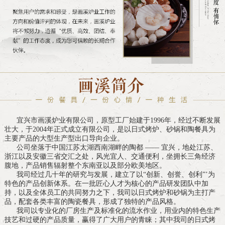
宜兴市画溪炉业有限公司，原型工厂始建于1996年，经过不断发展
壮大，于2004年正式成立有限公司，是以日式烤炉、砂锅和陶餐具为
主要产品的大型生产型出口导向企业。
公司坐落于中国江苏太湖西南湖畔的陶都 —— 宜兴，地处江苏、
浙江以及安徽三省交汇之处，风光宜人、交通便利，坐拥长三角经济
腹地，产品销售辐射整个东南亚以及部分欧美地区。
我司经过几十年的研究与发展，建立了以“创新、创誉、创利”’为
特色的产品创新体系。在一批匠心人才为核心的产品研发团队中加
持，以及全体员工的共同努力之下，我司以日式烤炉和砂锅为主打产
品，配套各类丰富的陶瓷餐具，形成了独特的产品风格。
我司以专业化的厂房生产及标准化的流水作业，用业内的特色生产
技艺和过硬的产品质量，赢得了广大用户的青睐；其中我司的日式烤