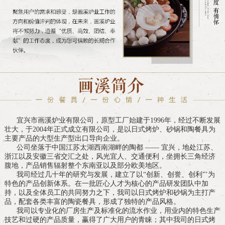
宜兴市画溪炉业有限公司，原型工厂始建于1996年，经过不断发展
壮大，于2004年正式成立有限公司，是以日式烤炉、砂锅和陶餐具为
主要产品的大型生产型出口导向企业。
公司坐落于中国江苏太湖西南湖畔的陶都 —— 宜兴，地处江苏、
浙江以及安徽三省交汇之处，风光宜人、交通便利，坐拥长三角经济
腹地，产品销售辐射整个东南亚以及部分欧美地区。
我司经过几十年的研究与发展，建立了以“创新、创誉、创利”’为
特色的产品创新体系。在一批匠心人才为核心的产品研发团队中加
持，以及全体员工的共同努力之下，我司以日式烤炉和砂锅为主打产
品，配套各类丰富的陶瓷餐具，形成了独特的产品风格。
我司以专业化的厂房生产及标准化的流水作业，用业内的特色生产
技艺和过硬的产品质量，赢得了广大用户的青睐；其中我司的日式烤