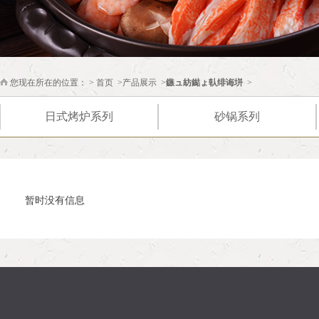
您现在所在的位置： >
首页
>
产品展示
>
鏃ュ紡鐑ょ倝绯诲垪
>
日式烤炉系列
砂锅系列
暂时没有信息